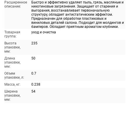
Расширенное
Быстро и эффективно удаляет пыль, грязь, масляные и
описание:
никотиновые загрязнения. Защищает от старения и
выгорания, восстанавливает первоначальную
структуру, обладает антистатическим эффектом.
Предназначен для обработки пластиковых и
виниловых деталей салона. Подходит для молдингов и
бамперов. Обладает приятным ароматом клубники.
Товарная
уход и очистка
группа:
Высота
235
упаковки,
мм:
Длина
50
упаковки,
мм:
Объем
0.7
упаковки, л:
Масса, кг:
0.238
Ширина
54
упаковки,
мм: