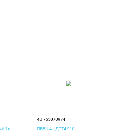
4U 755070974
й 1л.
ПВЕЦ 4U ДОТ4 910г