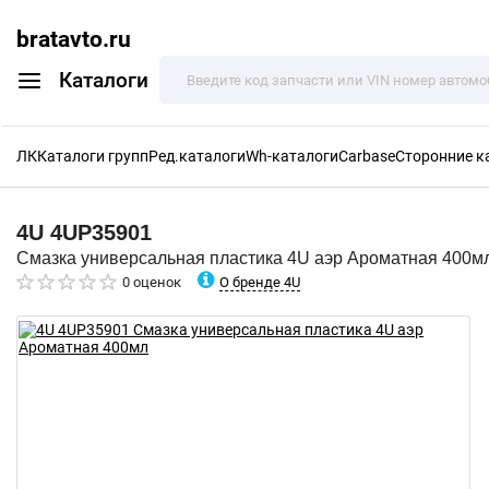
bratavto.ru
Каталоги
ЛК
Каталоги групп
Ред.каталоги
Wh-каталоги
Carbase
Сторонние к
4U
4UP35901
Смазка универсальная пластика 4U аэр Ароматная 400м
О бренде 4U
0 оценок