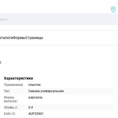
аталоги
Формы
Страницы
л
Характеристики
Применение:
пластик
Тип:
Смазка универсальная
Форма
аэрозоль
выпуска:
Объём, л:
0.4
EAN-13:
4UP35901