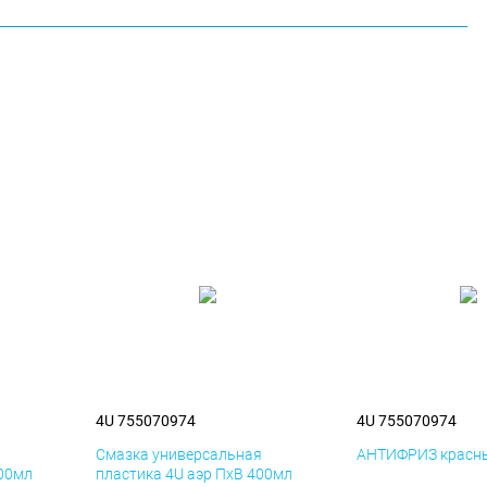
4U 755070974
4U 755070974
я
Смазка универсальная
АНТИФРИЗ красны
400мл
пластика 4U аэр ПхВ 400мл