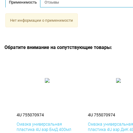
Применимость
Отзывы
Нет информации о применимости
Обратите внимание на сопутствующие товары:
4U 755070974
4U 755070974
Смазка универсальная
Смазка универсальна
пластика 4U аэр БмД 400мл
пластика 4U аэр ДиК 