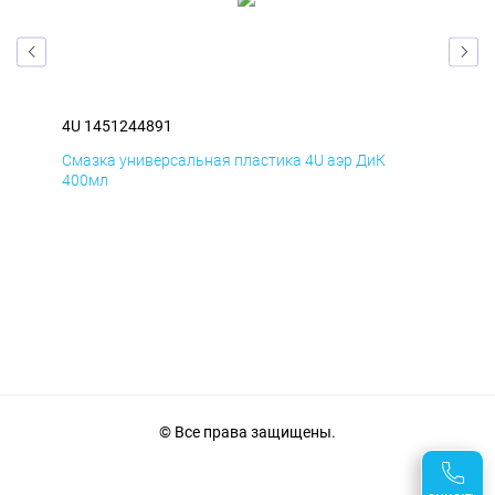
4U 1451244891
4U 
Смазка универсальная пластика 4U аэр ДиК
Сма
400мл
40
© Все права защищены.