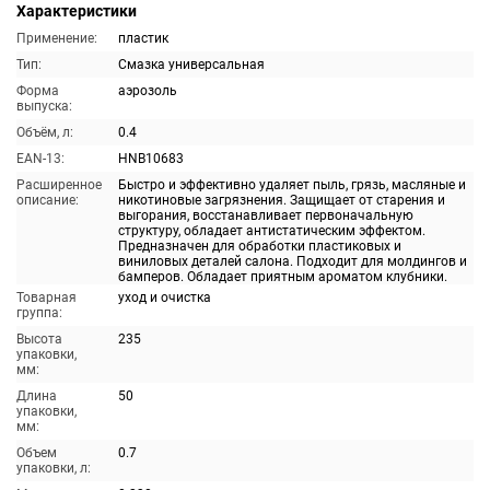
Характеристики
Применение:
пластик
Тип:
Смазка универсальная
Форма
аэрозоль
выпуска:
Объём, л:
0.4
EAN-13:
HNB10683
Расширенное
Быстро и эффективно удаляет пыль, грязь, масляные и
описание:
никотиновые загрязнения. Защищает от старения и
выгорания, восстанавливает первоначальную
структуру, обладает антистатическим эффектом.
Предназначен для обработки пластиковых и
виниловых деталей салона. Подходит для молдингов и
бамперов. Обладает приятным ароматом клубники.
Товарная
уход и очистка
группа:
Высота
235
упаковки,
мм:
Длина
50
упаковки,
мм:
Объем
0.7
упаковки, л: