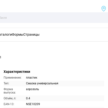
аталоги
Формы
Страницы
л
Характеристики
Применение:
пластик
Тип:
Смазка универсальная
Форма
аэрозоль
выпуска:
Объём, л:
0.4
EAN-13:
NSE10209