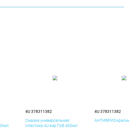
4U 378311382
4U 378311382
я
Смазка универсальная
АНТИФРИЗ красны
400мл
пластика 4U аэр ПхВ 400мл