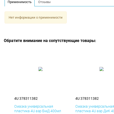
Применимость
Отзывы
Нет информации о применимости
Обратите внимание на сопутствующие товары:
4U 378311382
4U 378311382
Смазка универсальная
Смазка универсальна
пластика 4U аэр БмД 400мл
пластика 4U аэр ДиК 