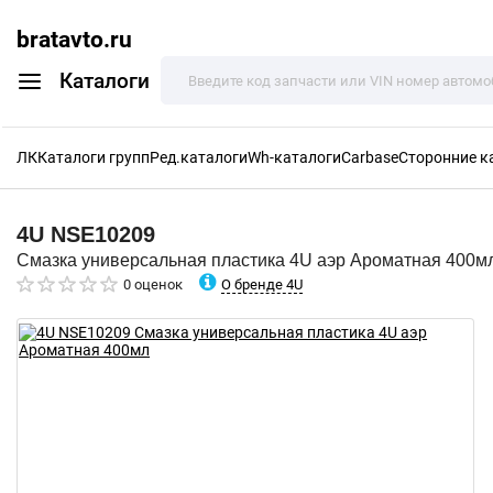
bratavto.ru
Каталоги
ЛК
Каталоги групп
Ред.каталоги
Wh-каталоги
Carbase
Сторонние к
4U
NSE10209
Смазка универсальная пластика 4U аэр Ароматная 400м
О бренде 4U
0 оценок