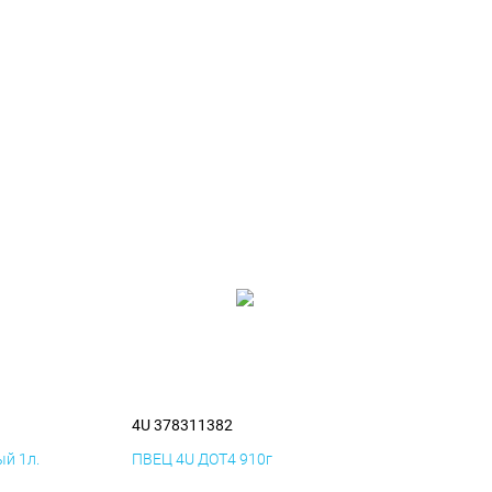
4U 378311382
й 1л.
ПВЕЦ 4U ДОТ4 910г