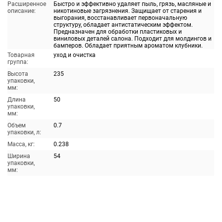
Расширенное
Быстро и эффективно удаляет пыль, грязь, масляные и
описание:
никотиновые загрязнения. Защищает от старения и
выгорания, восстанавливает первоначальную
структуру, обладает антистатическим эффектом.
Предназначен для обработки пластиковых и
виниловых деталей салона. Подходит для молдингов и
бамперов. Обладает приятным ароматом клубники.
Товарная
уход и очистка
группа:
Высота
235
упаковки,
мм:
Длина
50
упаковки,
мм:
Объем
0.7
упаковки, л:
Масса, кг:
0.238
Ширина
54
упаковки,
мм: