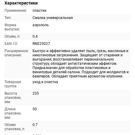
Характеристики
Применение:
пластик
Тип:
Смазка универсальная
Форма
аэрозоль
выпуска:
Объём, л:
0.4
EAN-13:
RNE25027
Расширенное
Быстро и эффективно удаляет пыль, грязь, масляные и
описание:
никотиновые загрязнения. Защищает от старения и
выгорания, восстанавливает первоначальную
структуру, обладает антистатическим эффектом.
Предназначен для обработки пластиковых и
виниловых деталей салона. Подходит для молдингов и
бамперов. Обладает приятным ароматом клубники.
Товарная
уход и очистка
группа:
Высота
235
упаковки,
мм:
Длина
50
упаковки,
мм:
Объем
0.7
упаковки, л: