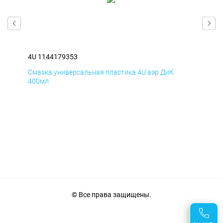
4U 1144179353
4U 
Смазка универсальная пластика 4U аэр ДиК
Сма
400мл
40
© Все права защищены.