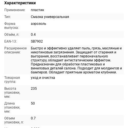
Характеристики
Применение:
пластик
Тип:
Смазка универсальная
Форма
аэрозоль
выпуска:
Объём, л:
0.4
EAN-13:
SB7902
Расширенное
Быстро и эффективно удаляет пыль, грязь, масляные и
описание:
никотиновые загрязнения. Защищает от старения и
выгорания, восстанавливает первоначальную
структуру, обладает антистатическим эффектом.
Предназначен для обработки пластиковых и
виниловых деталей салона. Подходит для молдингов и
бамперов. Обладает приятным ароматом клубники.
Товарная
уход и очистка
группа:
Высота
235
упаковки,
мм:
Длина
50
упаковки,
мм:
Объем
0.7
упаковки, л: