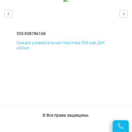
555 838786168
555
Смазка универсальная пластика 555 аэр ДиК
Сма
400мл
40
© Все права защищены.