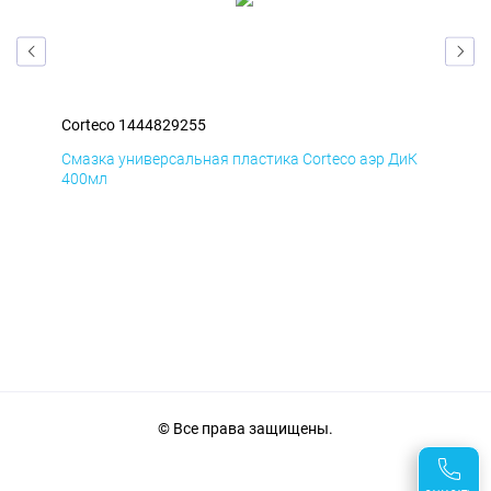
Corteco 1444829255
Cor
БмД
Смазка универсальная пластика Corteco аэр ДиК
Сма
400мл
40
© Все права защищены.