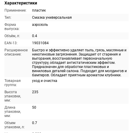
Характеристики
Применение:
пластик
Тип:
Смазка универсальная
Форма
аэрозоль
выпуска:
Объём, л:
0.4
EAN-13:
19031084
Расширенное
Быстро и эффективно удаляет пыль, грязь, масляные и
описание:
никотиновые загрязнения. Защищает от старения и
выгорания, восстанавливает первоначальную
структуру, обладает антистатическим эффектом.
Предназначен для обработки пластиковых и
виниловых деталей салона. Подходит для молдингов и
бамперов. Обладает приятным ароматом клубники.
Товарная
уход и очистка
группа:
Высота
235
упаковки,
мм:
Длина
50
упаковки,
мм:
Объем
0.7
упаковки, л: