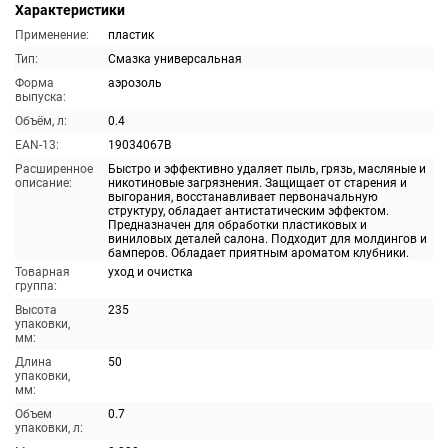
Характеристики
Применение:
пластик
Тип:
Смазка универсальная
Форма
аэрозоль
выпуска:
Объём, л:
0.4
EAN-13:
19034067B
Расширенное
Быстро и эффективно удаляет пыль, грязь, масляные и
описание:
никотиновые загрязнения. Защищает от старения и
выгорания, восстанавливает первоначальную
структуру, обладает антистатическим эффектом.
Предназначен для обработки пластиковых и
виниловых деталей салона. Подходит для молдингов и
бамперов. Обладает приятным ароматом клубники.
Товарная
уход и очистка
группа:
Высота
235
упаковки,
мм:
Длина
50
упаковки,
мм:
Объем
0.7
упаковки, л: