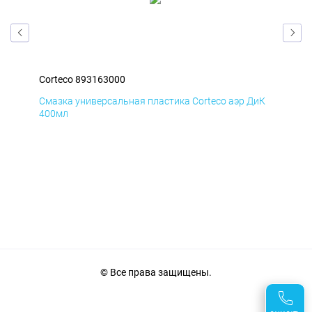
Corteco 893163000
Cor
БмД
Смазка универсальная пластика Corteco аэр ДиК
Сма
400мл
40
© Все права защищены.