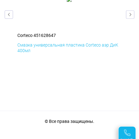
Corteco 451628647
Cor
БмД
Смазка универсальная пластика Corteco аэр ДиК
Сма
400мл
40
© Все права защищены.