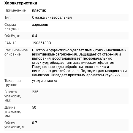
Характеристики
Применение:
пластик
Тип:
Смазка универсальная
Форма
аэрозоль
выпуска:
Объём, л:
0.4
EAN-13:
19035183B
Расширенное
Быстро и эффективно удаляет пыль, грязь, масляные и
описание:
никотиновые загрязнения. Защищает от старения и
выгорания, восстанавливает первоначальную
структуру, обладает антистатическим эффектом.
Предназначен для обработки пластиковых и
виниловых деталей салона. Подходит для молдингов и
бамперов. Обладает приятным ароматом клубники.
Товарная
уход и очистка
группа:
Высота
235
упаковки,
мм:
Длина
50
упаковки,
мм:
Объем
0.7
упаковки, л: