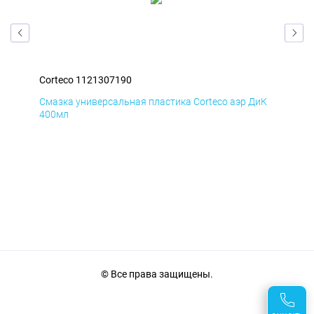
Corteco 1121307190
Cor
БмД
Смазка универсальная пластика Corteco аэр ДиК
Сма
400мл
40
© Все права защищены.