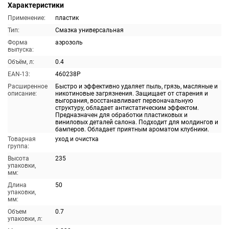
Характеристики
Применение:
пластик
Тип:
Смазка универсальная
Форма
аэрозоль
выпуска:
Объём, л:
0.4
EAN-13:
460238P
Расширенное
Быстро и эффективно удаляет пыль, грязь, масляные и
описание:
никотиновые загрязнения. Защищает от старения и
выгорания, восстанавливает первоначальную
структуру, обладает антистатическим эффектом.
Предназначен для обработки пластиковых и
виниловых деталей салона. Подходит для молдингов и
бамперов. Обладает приятным ароматом клубники.
Товарная
уход и очистка
группа:
Высота
235
упаковки,
мм:
Длина
50
упаковки,
мм:
Объем
0.7
упаковки, л: