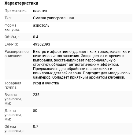
Характеристики
Применение:
пластик
Тип:
Смазка универсальная
Форма
аэрозоль
выпуска:
Объём, л:
0.4
EAN-13:
49362393
Расширенное
Быстро и эффективно удаляет пыль, грязь, масляные и
описание:
никотиновые загрязнения. Защищает от старения и
выгорания, восстанавливает первоначальную
структуру, обладает антистатическим эффектом.
Предназначен для обработки пластиковых и
виниловых деталей салона. Подходит для молдингов и
бамперов. Обладает приятным ароматом клубники.
Товарная
уход и очистка
группа:
Высота
235
упаковки,
мм:
Длина
50
упаковки,
мм:
Объем
0.7
упаковки, л: