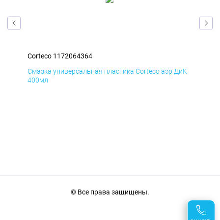
Corteco 1172064364
Cor
БмД
Смазка универсальная пластика Corteco аэр ДиК
Сма
400мл
40
© Все права защищены.