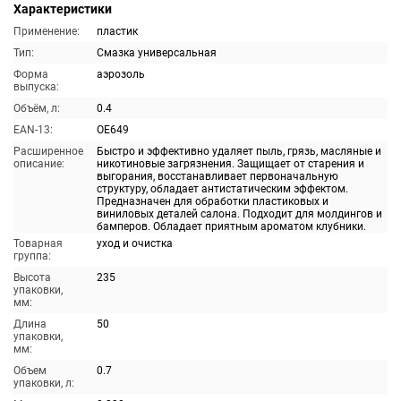
Характеристики
Применение:
пластик
Тип:
Смазка универсальная
Форма
аэрозоль
выпуска:
Объём, л:
0.4
EAN-13:
OE649
Расширенное
Быстро и эффективно удаляет пыль, грязь, масляные и
описание:
никотиновые загрязнения. Защищает от старения и
выгорания, восстанавливает первоначальную
структуру, обладает антистатическим эффектом.
Предназначен для обработки пластиковых и
виниловых деталей салона. Подходит для молдингов и
бамперов. Обладает приятным ароматом клубники.
Товарная
уход и очистка
группа:
Высота
235
упаковки,
мм:
Длина
50
упаковки,
мм:
Объем
0.7
упаковки, л: