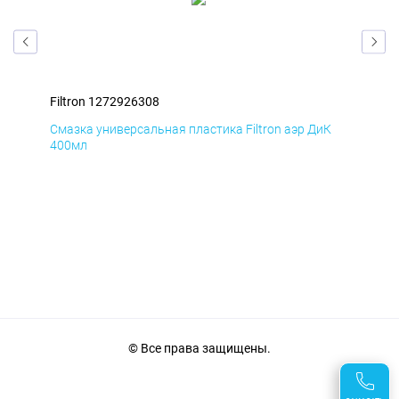
Filtron 1272926308
Fil
Д
Смазка универсальная пластика Filtron аэр ДиК
Сма
400мл
40
© Все права защищены.