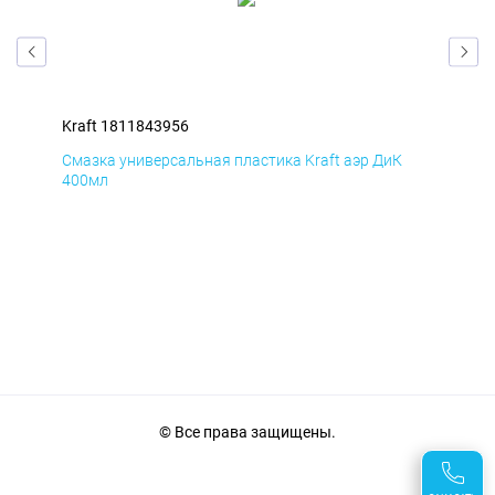
Kraft 1811843956
Kra
Смазка универсальная пластика Kraft аэр ДиК
Сма
400мл
40
© Все права защищены.