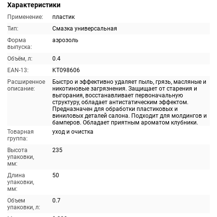
Характеристики
Применение:
пластик
Тип:
Смазка универсальная
Форма
аэрозоль
выпуска:
Объём, л:
0.4
EAN-13:
KT098606
Расширенное
Быстро и эффективно удаляет пыль, грязь, масляные и
описание:
никотиновые загрязнения. Защищает от старения и
выгорания, восстанавливает первоначальную
структуру, обладает антистатическим эффектом.
Предназначен для обработки пластиковых и
виниловых деталей салона. Подходит для молдингов и
бамперов. Обладает приятным ароматом клубники.
Товарная
уход и очистка
группа:
Высота
235
упаковки,
мм:
Длина
50
упаковки,
мм:
Объем
0.7
упаковки, л: