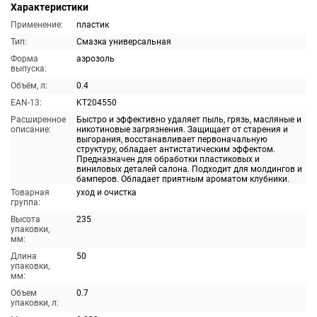
Характеристики
Применение:
пластик
Тип:
Смазка универсальная
Форма
аэрозоль
выпуска:
Объём, л:
0.4
EAN-13:
KT204550
Расширенное
Быстро и эффективно удаляет пыль, грязь, масляные и
описание:
никотиновые загрязнения. Защищает от старения и
выгорания, восстанавливает первоначальную
структуру, обладает антистатическим эффектом.
Предназначен для обработки пластиковых и
виниловых деталей салона. Подходит для молдингов и
бамперов. Обладает приятным ароматом клубники.
Товарная
уход и очистка
группа:
Высота
235
упаковки,
мм:
Длина
50
упаковки,
мм:
Объем
0.7
упаковки, л: