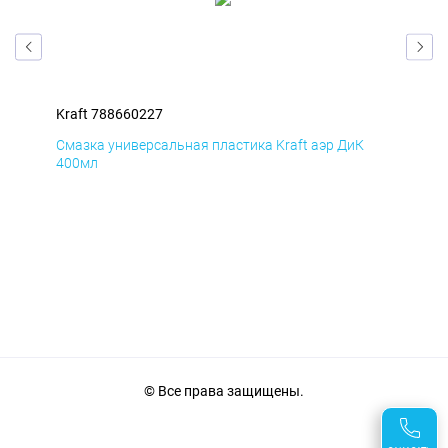
Kraft 788660227
Kra
Смазка универсальная пластика Kraft аэр ДиК
Сма
400мл
40
© Все права защищены.