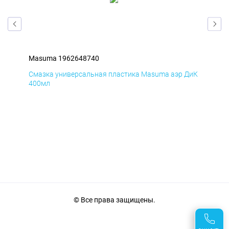
Masuma 1962648740
Ma
БмД
Смазка универсальная пластика Masuma аэр ДиК
Сма
400мл
40
© Все права защищены.