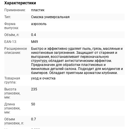
Характеристики
Применение:
пластик
Тип:
Смазка универсальная
Форма
аэрозоль
выпуска:
Объём, л:
0.4
EAN-13:
M49
Расширенное
Быстро и эффективно удаляет пыль, грязь, масляные и
описание:
никотиновые загрязнения. Защищает от старения и
выгорания, восстанавливает первоначальную
структуру, обладает антистатическим эффектом.
Предназначен для обработки пластиковых и
виниловых деталей салона. Подходит для молдингов и
бамперов. Обладает приятным ароматом клубники.
Товарная
уход и очистка
группа:
Высота
235
упаковки,
мм:
Длина
50
упаковки,
мм:
Объем
0.7
упаковки, л: