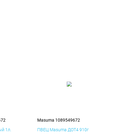
672
Masuma 1089549672
й 1л.
ПВЕЦ Masuma ДОТ4 910г