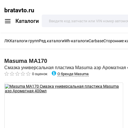
bratavto.ru
Каталоги
ЛК
Каталоги групп
Ред.каталоги
Wh-каталоги
Carbase
Сторонние к
Masuma
MA170
Смазка универсальная пластика Masuma аэр Ароматная
О бренде Masuma
0 оценок