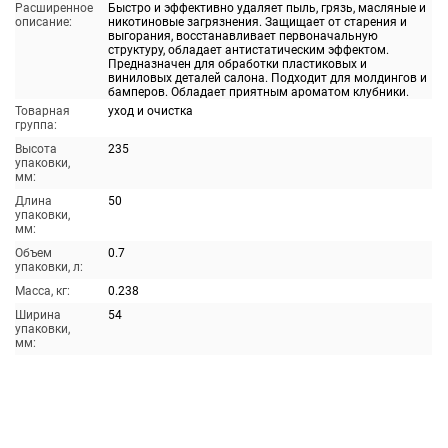
Расширенное
Быстро и эффективно удаляет пыль, грязь, масляные и
описание:
никотиновые загрязнения. Защищает от старения и
выгорания, восстанавливает первоначальную
структуру, обладает антистатическим эффектом.
Предназначен для обработки пластиковых и
виниловых деталей салона. Подходит для молдингов и
бамперов. Обладает приятным ароматом клубники.
Товарная
уход и очистка
группа:
Высота
235
упаковки,
мм:
Длина
50
упаковки,
мм:
Объем
0.7
упаковки, л:
Масса, кг:
0.238
Ширина
54
упаковки,
мм: