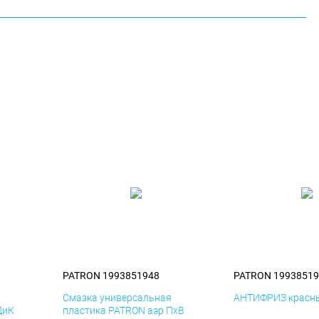
PATRON 1993851948
PATRON 19938519
я
Смазка универсальная
АНТИФРИЗ красны
ДиК
пластика PATRON аэр ПхВ