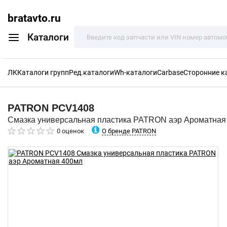
bratavto.ru
Каталоги
ЛК
Каталоги групп
Ред.каталоги
Wh-каталоги
Carbase
Сторонние к
PATRON
PCV1408
Смазка универсальная пластика PATRON аэр Ароматная
О бренде PATRON
0 оценок