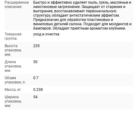
Расширенное
Быстро и эффективно удаляет пыль, грязь, масляные и
описание:
никотиновые загрязнения. Защищает от старения и
выгорания, восстанавливает первоначальную
структуру, обладает антистатическим эффектом.
Предназначен для обработки пластиковых и
виниловых деталей салона. Подходит для молдингов и
бамперов. Обладает приятным ароматом клубники.
Товарная
уход и очистка
группа:
Высота
235
упаковки,
мм:
Длина
50
упаковки,
мм:
Объем
0.7
упаковки, л:
Масса, кг:
0.238
Ширина
54
упаковки,
мм: