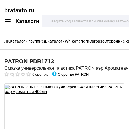
bratavto.ru
Каталоги
ЛК
Каталоги групп
Ред.каталоги
Wh-каталоги
Carbase
Сторонние к
PATRON
PDR1713
Смазка универсальная пластика PATRON аэр Ароматная
О бренде PATRON
0 оценок