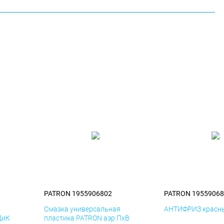
PATRON 1955906802
PATRON 19559068
я
Смазка универсальная
АНТИФРИЗ красны
ДиК
пластика PATRON аэр ПхВ